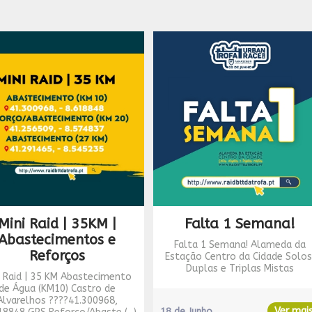
Mini Raid | 35KM |
Falta 1 Semana!
Abastecimentos e
Falta 1 Semana! Alameda da
Reforços
Estação Centro da Cidade Solos
Duplas e Triplas Mistas
i Raid | 35 KM Abastecimento
de Água (KM10) Castro de
Alvarelhos ????41.300968,
Ver mai
18 de Junho