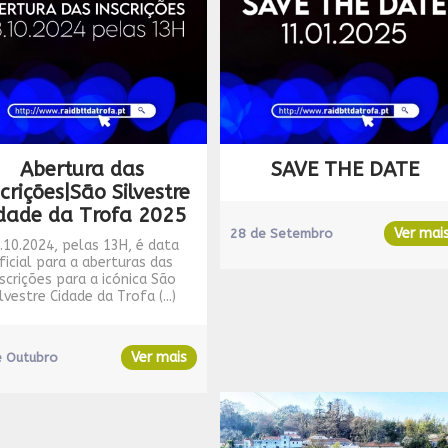
Abertura das
SAVE THE DATE
scrições|São Silvestre
dade da Trofa 2025
Ver mai
28 de Setembro
.10.2024, pelas 13H, é data
ficial para a aberturas das
nscrições para a icónica São
lvestre Cidade da Trofa (...)
Ver mais
e Outubro