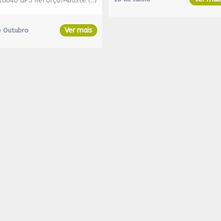
18848 GPS Reforço/Abaste (...)
Ver mais
e Outubro