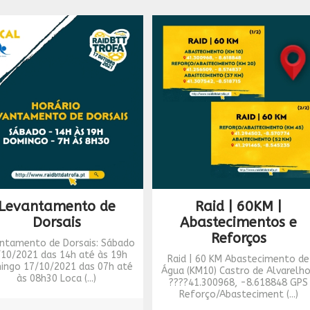
Levantamento de
Raid | 60KM |
Dorsais
Abastecimentos e
Reforços
ntamento de Dorsais: Sábado
/10/2021 das 14h até às 19h
Raid | 60 KM Abastecimento de
ingo 17/10/2021 das 07h até
Água (KM10) Castro de Alvarelh
às 08h30 Loca (...)
????41.300968, -8.618848 GPS
Reforço/Abasteciment (...)