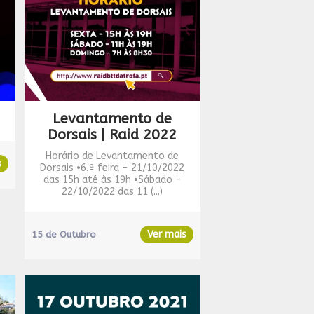
Levantamento de
Dorsais | Raid 2022
Horário de Levantamento de
s
Dorsais •6.ª feira - 21/10/2022
das 15h até às 19h •Sábado -
22/10/2022 das 11 (...)
Ver mais
15 de Outubro