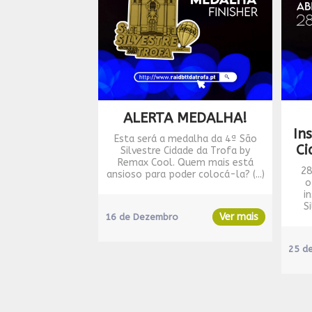
ALERTA MEDALHA!
In
Esta será a medalha da 4ª São
Ci
Silvestre Cidade da Trofa by
Remax Cool. Quem mais está
28
ansioso para poder colocá-la? (...)
o
i
Si
Ver mais
16 de Dezembro
25 d