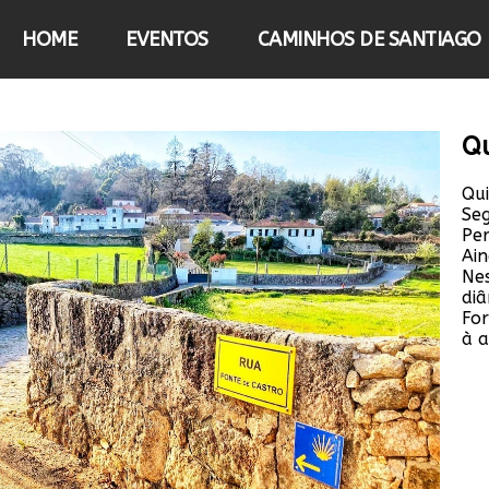
HOME
EVENTOS
CAMINHOS DE SANTIAGO
Qu
Qui
Seg
Per
Ain
Ne
diâ
For
à 