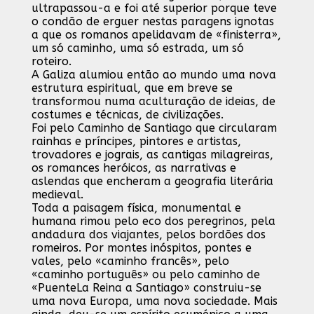
ultrapassou-a e foi até superior porque teve
o condão de erguer nestas paragens ignotas
a que os romanos apelidavam de «finisterra»,
um só caminho, uma só estrada, um só
roteiro.
A Galiza alumiou então ao mundo uma nova
estrutura espiritual, que em breve se
transformou numa aculturação de ideias, de
costumes e técnicas, de civilizações.
Foi pelo Caminho de Santiago que circularam
rainhas e príncipes, pintores e artistas,
trovadores e jograis, as cantigas milagreiras,
os romances heróicos, as narrativas e
aslendas que encheram a geografia literária
medieval.
Toda a paisagem física, monumental e
humana rimou pelo eco dos peregrinos, pela
andadura dos viajantes, pelos bordões dos
romeiros. Por montes inóspitos, pontes e
vales, pelo «caminho francês», pelo
«caminho português» ou pelo caminho de
«PuenteLa Reina a Santiago» construiu-se
uma nova Europa, uma nova sociedade. Mais