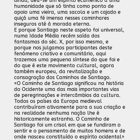
ainda, deu-se um espírito ecuménico a uma
humanidade que só tinha como ponto de
apoio uma vieira, uma sacola e um cajado e
quiçá uma fé imensa nesses caminhares
inseguros até à morada eterna.
E porque Santiago neste aspeto foi universal,
numa Idade Média recém saída dos
fantasmas do séc. X, por isso mesmo, e
porque nos julgamos participantes deste
fenómeno criativo e comunitário, aqui
trazemos uma pequena síntese do que foi e
do que é este movimento cultural, agora
também europeu, da revitalização e
consagração dos Caminhos de Santiago.
«O Caminho de Santiago significou na história
do Ocidente uma das mais importantes vias
de peregrinações e intercâmbios da cultura.
Todos os países da Europa medieval
contribuíram ativamente para a sua criação e
na realidade nenhuma nação lhe é
historicamente estranha. O Caminho de
Santiago foi um crisol em que se fundiram o
sentir e o pensamento de muitos homens e de
onde nasceu constituído o espírito ocidental»